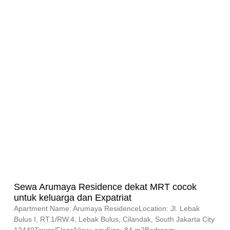
Sewa Arumaya Residence dekat MRT cocok
untuk keluarga dan Expatriat
Apartment Name: Arumaya ResidenceLocation: Jl. Lebak
Bulus I, RT.1/RW.4, Lebak Bulus, Cilandak, South Jakarta City
12440Tower/Floor/View: anySize: 84 m2Bedroom: