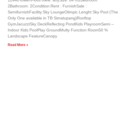
2Bathroom: 2Condition:Rent : FurnishSale :
SemifurnishFacility:Sky LoungeOlimpic Lenght Sky Pool (The
Only One available in TB Simatupang)Rooftop
GymJacuzziSky DeckReflecting PondKids PlayroomSemi –
Indoor Kids PoolPlay GroundMulty Function Room50 %
Landscape FeatureCanopy
Read More »