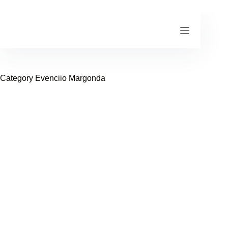
Skip
to
content
Category
Evenciio Margonda