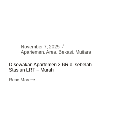
November 7, 2025
Apartemen
,
Area
,
Bekasi
,
Mutiara
Disewakan Apartemen 2 BR di sebelah
Stasiun LRT – Murah
Read More
Disewakan
Apartemen
2
BR
di
sebelah
Stasiun
LRT
–
Murah