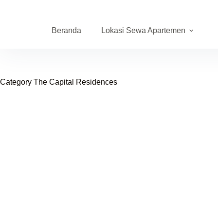
Skip
to
content
Beranda
Lokasi Sewa Apartemen
Category
The Capital Residences