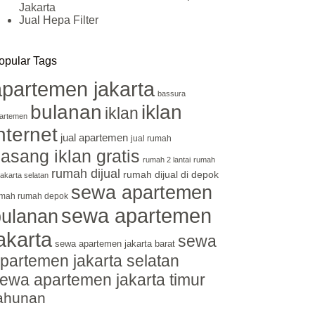
Jakarta
Jual Hepa Filter
opular Tags
apartemen jakarta
bassura
bulanan
iklan
iklan
artemen
nternet
jual apartemen
jual rumah
asang iklan gratis
rumah 2 lantai
rumah
rumah dijual
rumah dijual di depok
 jakarta selatan
sewa apartemen
mah rumah depok
sewa apartemen
bulanan
akarta
sewa
sewa apartemen jakarta barat
partemen jakarta selatan
ewa apartemen jakarta timur
ahunan