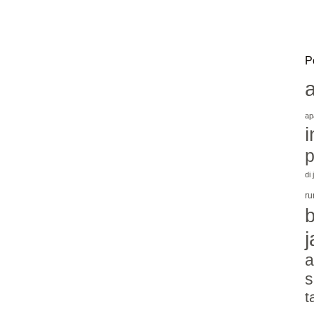
P
ap
i
p
di
ru
j
a
s
t