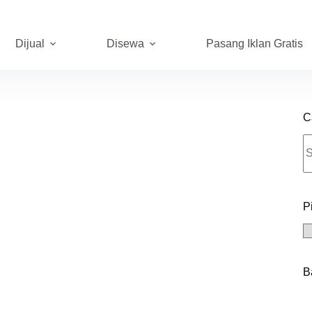
Dijual
Disewa
Pasang Iklan Gratis
C
N
re
P
Pi
A
B