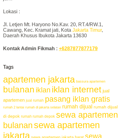
Lokasi :
Jl. Letjen Mt. Haryono No.Kav. 20, RT.4/RW.1,
Cawang, Kec. Kramat jati, Kota
Jakarta Timur
,
Daerah Khusus Ibukota Jakarta 13630
Kontak Admin Fikmah :
+6287877877179
Tags
apartemen jakarta
bassura apartemen
bulanan
iklan internet
iklan
jual
pasang iklan gratis
apartemen
jual rumah
rumah dijual
rumah dijual
rumah 2 lantai
rumah di jakarta selatan
sewa apartemen
di depok
rumah rumah depok
sewa apartemen
bulanan
jakarta
sewa
sewa apartemen jakarta barat