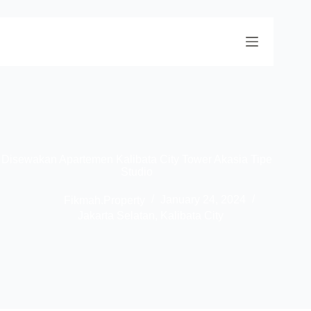
Disewakan Apartemen Kalibata City Tower Akasia Tipe
Studio
Fikmah.Property
January 24, 2024
Jakarta Selatan
,
Kalibata City