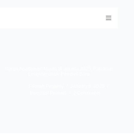
Harga Apartemen Murah di Jakarta 2025: Panduan
Lengkap untuk Pembeli Baru
Fikmah.Property
January 8, 2025
Investasi Properti
2 Comments