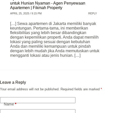
untuk Hunian Nyaman - Agen Penyewaan
Apartemen | Fikmah Property
APRIL 25, 2025 / 9:15 PM
REPLY
[…] Sewa apartemen di Jakarta memiliki banyak
keuntungan. Pertama-tama, ini memberikan
fleksibilitas yang lebih besar dibandingkan
dengan kepemilikan properti. Anda dapat memilih
lokasi yang paling sesuai dengan kebutuhan
Anda dan memiliki kemampuan untuk pindah
dengan lebih mudah jika Anda memutuskan untuk
mengganti lokasi atau jenis hunian. […]
Leave a Reply
Your email address will not be published.
Required fields are marked
*
Name
*