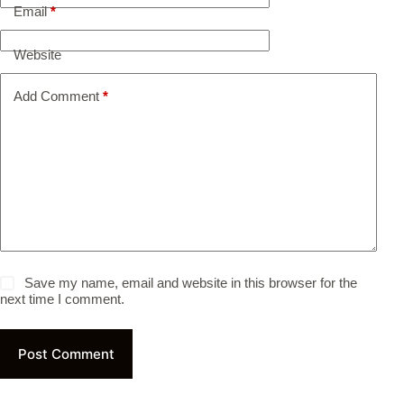
Email
*
Website
Add Comment
*
Save my name, email and website in this browser for the
next time I comment.
Post Comment