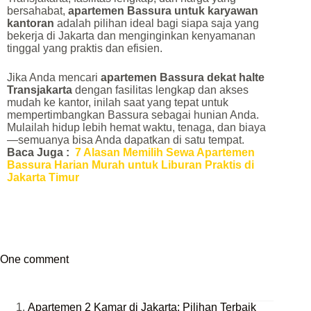
bersahabat,
apartemen Bassura untuk karyawan
kantoran
adalah pilihan ideal bagi siapa saja yang
bekerja di Jakarta dan menginginkan kenyamanan
tinggal yang praktis dan efisien.
Jika Anda mencari
apartemen Bassura dekat halte
Transjakarta
dengan fasilitas lengkap dan akses
mudah ke kantor, inilah saat yang tepat untuk
mempertimbangkan Bassura sebagai hunian Anda.
Mulailah hidup lebih hemat waktu, tenaga, dan biaya
—semuanya bisa Anda dapatkan di satu tempat.
Baca Juga :
7 Alasan Memilih Sewa Apartemen
Bassura Harian Murah untuk Liburan Praktis di
Jakarta Timur
One comment
Apartemen 2 Kamar di Jakarta: Pilihan Terbaik