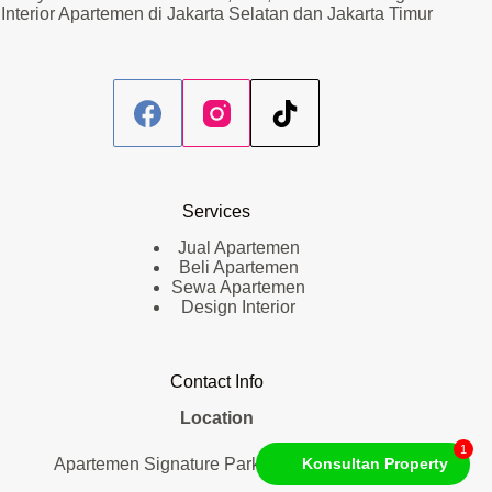
Interior Apartemen di Jakarta Selatan dan Jakarta Timur
Services
Jual Apartemen
Beli Apartemen
Sewa Apartemen
Design Interior
Contact Info
Location
1
Apartemen Signature Park Tebet. Lantai 1
Konsultan Property