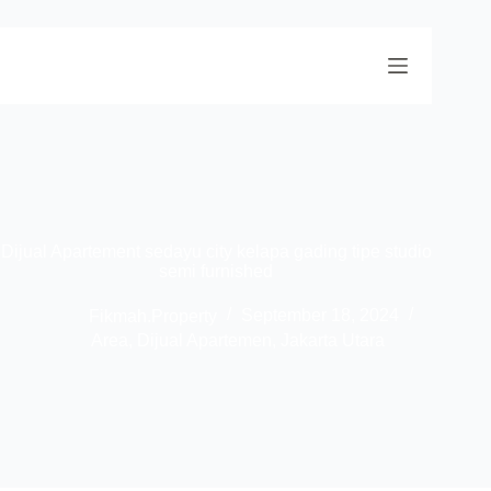
Dijual Apartement sedayu city kelapa gading tipe studio
semi furnished
Fikmah.Property
September 18, 2024
Area
,
Dijual Apartemen
,
Jakarta Utara