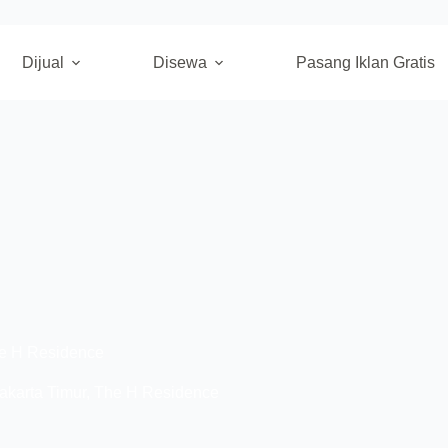
Dijual
Disewa
Pasang Iklan Gratis
e H Residence
akarta Timur
,
The H Residence