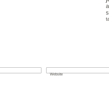
a
s
t
Website