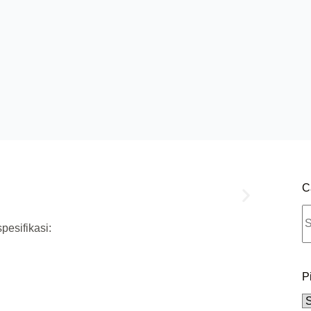
C
pesifikasi:
P