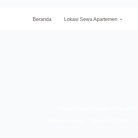
Beranda
Lokasi Sewa Apartemen
Disewakan Apartemen 2 Kamar Th
Fikmah.Property
October 21, 2023
J