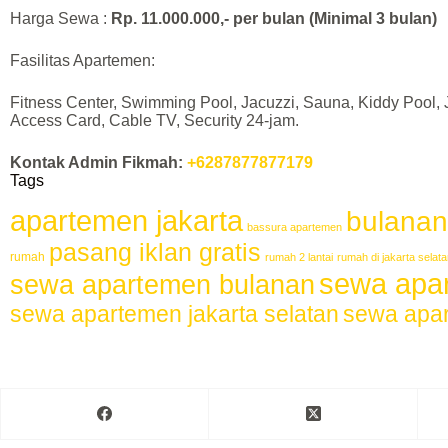
Harga Sewa :
Rp. 11.000.000,- per bulan (Minimal 3 bulan)
Fasilitas Apartemen:
Fitness Center, Swimming Pool, Jacuzzi, Sauna, Kiddy Pool, 
Access Card, Cable TV, Security 24-jam.
Kontak Admin Fikmah:
+6287877877179
Tags
apartemen jakarta
bulanan
bassura apartemen
pasang iklan gratis
rumah
rumah 2 lantai
rumah di jakarta selat
sewa apar
sewa apartemen bulanan
sewa apartemen jakarta selatan
sewa apar