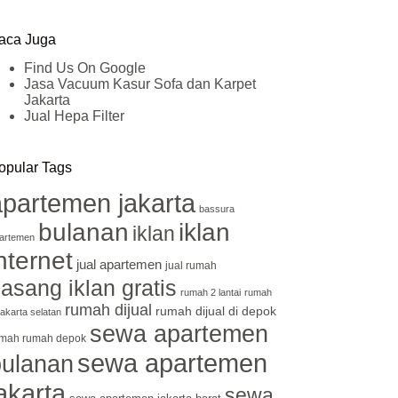
aca Juga
Find Us On Google
Jasa Vacuum Kasur Sofa dan Karpet
Jakarta
Jual Hepa Filter
opular Tags
apartemen jakarta
bassura
bulanan
iklan
iklan
artemen
nternet
jual apartemen
jual rumah
asang iklan gratis
rumah 2 lantai
rumah
rumah dijual
rumah dijual di depok
 jakarta selatan
sewa apartemen
mah rumah depok
sewa apartemen
bulanan
akarta
sewa