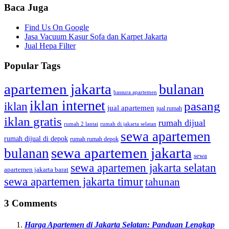
Baca Juga
Find Us On Google
Jasa Vacuum Kasur Sofa dan Karpet Jakarta
Jual Hepa Filter
Popular Tags
apartemen jakarta
bulanan
bassura apartemen
iklan internet
pasang
iklan
jual apartemen
jual rumah
iklan gratis
rumah dijual
rumah 2 lantai
rumah di jakarta selatan
sewa apartemen
rumah dijual di depok
rumah rumah depok
sewa apartemen jakarta
bulanan
sewa
sewa apartemen jakarta selatan
apartemen jakarta barat
sewa apartemen jakarta timur
tahunan
3 Comments
Harga Apartemen di Jakarta Selatan: Panduan Lengkap