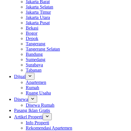
Jakarta Barat
Jakarta Selatan
Jakarta Timur
Jakarta Utara
Jakarta Pusat
Bekasi
Bogor
Depok
Tangerang
Tangerang Selatan
Bandung
Sumedang
Surabaya
Tabanan
Dijual
Apartemen
Rumah
Ruang Usaha
Disewa
Disewa Rumah
Pasang Iklan Gratis
Artikel Properti
Info Properti
Rekomendasi Apartemen